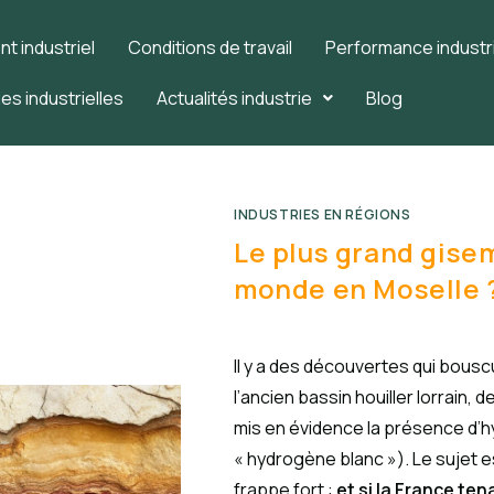
 industriel
Conditions de travail
Performance industri
es industrielles
Actualités industrie
Blog
INDUSTRIES EN RÉGIONS
Le plus grand gise
monde en Moselle 
Il y a des découvertes qui bouscu
l’ancien bassin houiller lorrain
mis en évidence la présence d’h
« hydrogène blanc »). Le sujet es
frappe fort :
et si la France te