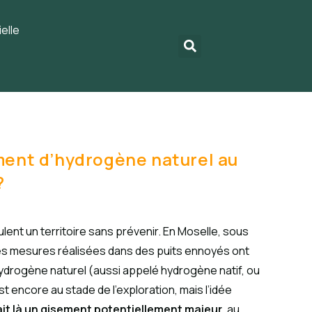
elle
ment d’hydrogène naturel au
?
lent un territoire sans prévenir. En Moselle, sous
, des mesures réalisées dans des puits ennoyés ont
ydrogène naturel (aussi appelé hydrogène natif, ou
t encore au stade de l’exploration, mais l’idée
nait là un gisement potentiellement majeur
, au