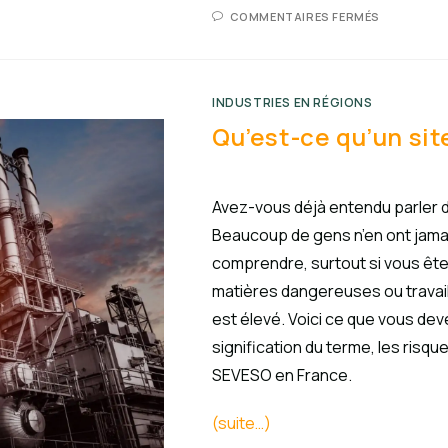
COMMENTAIRES FERMÉS
INDUSTRIES EN RÉGIONS
Qu’est-ce qu’un si
Avez-vous déjà entendu parler d
Beaucoup de gens n’en ont jamai
comprendre, surtout si vous ête
matières dangereuses ou travail
est élevé. Voici ce que vous dev
signification du terme, les risq
SEVESO en France.
(suite…)