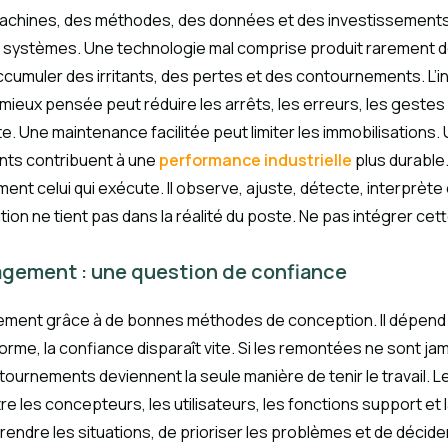
chines, des méthodes, des données et des investissements. 
s systèmes. Une technologie mal comprise produit rarement d
r accumuler des irritants, des pertes et des contournements. 
ieux pensée peut réduire les arrêts, les erreurs, les gestes 
vite. Une maintenance facilitée peut limiter les immobilisation
nts contribuent à une
performance industrielle
plus durable
ment celui qui exécute. Il observe, ajuste, détecte, interprète
ution ne tient pas dans la réalité du poste. Ne pas intégrer cett
agement : une question de confiance
uement grâce à de bonnes méthodes de conception. Il dépend 
orme, la confiance disparaît vite. Si les remontées ne sont jama
ontournements deviennent la seule manière de tenir le travail. L
ntre les concepteurs, les utilisateurs, les fonctions support et 
mprendre les situations, de prioriser les problèmes et de décide