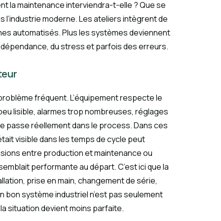
nt la maintenance interviendra-t-elle ? Que se
s l’industrie moderne. Les ateliers intègrent de
stèmes automatisés. Plus les systèmes deviennent
la dépendance, du stress et parfois des erreurs.
teur
n problème fréquent. L’équipement respecte le
peu lisible, alarmes trop nombreuses, réglages
i se passe réellement dans le process. Dans ces
était visible dans les temps de cycle peut
ensions entre production et maintenance ou
semblait performante au départ. C’est ici que la
tallation, prise en main, changement de série,
Un bon système industriel n’est pas seulement
la situation devient moins parfaite.