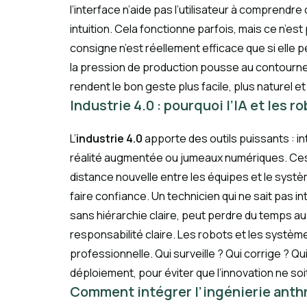
l’interface n’aide pas l’utilisateur à comprend
intuition. Cela fonctionne parfois, mais ce n’e
consigne n’est réellement efficace que si elle p
la pression de production pousse au contourne
rendent le bon geste plus facile, plus naturel et 
Industrie 4.0 : pourquoi l’IA et les
L’
industrie 4.0
apporte des outils puissants : in
réalité augmentée ou jumeaux numériques. Ces 
distance nouvelle entre les équipes et le systè
faire confiance. Un technicien qui ne sait pas i
sans hiérarchie claire, peut perdre du temps au 
responsabilité claire. Les robots et les systèm
professionnelle. Qui surveille ? Qui corrige ? Q
déploiement, pour éviter que l’innovation ne 
Comment intégrer l’ingénierie anth