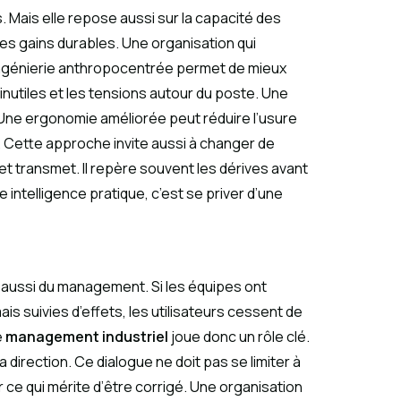
Mais elle repose aussi sur la capacité des
es gains durables. Une organisation qui
L’ingénierie anthropocentrée permet de mieux
inutiles et les tensions autour du poste. Une
s. Une ergonomie améliorée peut réduire l’usure
. Cette approche invite aussi à changer de
 et transmet. Il repère souvent les dérives avant
e intelligence pratique, c’est se priver d’une
aussi du management. Si les équipes ont
is suivies d’effets, les utilisateurs cessent de
e
management industriel
joue donc un rôle clé.
la direction. Ce dialogue ne doit pas se limiter à
r ce qui mérite d’être corrigé. Une organisation