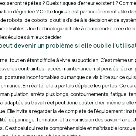
tes seront répétés ? Quels risques d’erreur existent ? Comme
uation dégradée ? Cette logique est particulièrement utile dan
s, de robots, de cobots, d’outils d’aide à la décision et de sy
ndre lisibles. Une technologie difficile à comprendre crée de 
les équipes à mieux décider.
ut devenir un problème si elle oublie l’utilisa
e, tout en étant difficile à vivre au quotidien. C’est même u
nouvelles contraintes : accès maintenance mal pensés, écran 
fs, postures inconfortables ou manque de visibilité sur ce qu
formance. En réalité, elle a parfois déplacé les pertes. Ce qui 
 manipulation, arrêts plus longs, contournements, fatigue, t
l adaptée au travail réel peut donc coûter cher, même si elle 
e. Elle invite à regarder la vie complète de l’équipement : ins
ité, dépannage, formation et transmission des savoir-faire. 
s. C’est celui qui reste compréhensible et maîtrisable lorsque 