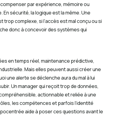
alors compenser par expérience, mémoire ou
. En sécurité, la logique est la même. Une
st trop complexe, si l’accès est mal conçu ou si
rche donc à concevoir des systèmes qui
nnées en temps réel, maintenance prédictive,
ustrielle. Mais elles peuvent aussi créer une
oi une alerte se déclenche aura du mal à lui
 subir. Un manager qui reçoit trop de données,
t compréhensible, actionnable et reliée à une
ôles, les compétences et parfois l’identité
hropocentrée aide à poser ces questions avant le