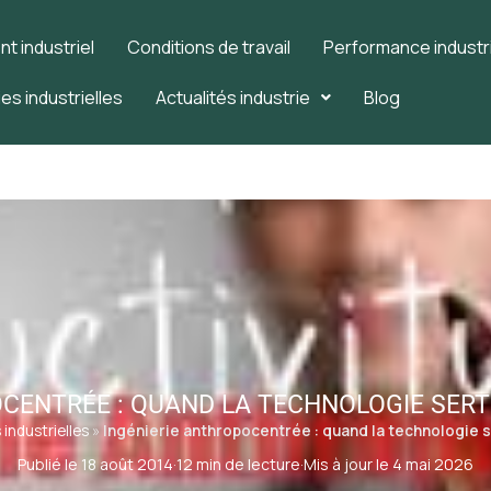
 industriel
Conditions de travail
Performance industri
es industrielles
Actualités industrie
Blog
CENTRÉE : QUAND LA TECHNOLOGIE SERT
industrielles
»
Ingénierie anthropocentrée : quand la technologie se
Publié le 18 août 2014
·
12 min de lecture
·
Mis à jour le 4 mai 2026