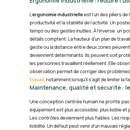
Ergonomie industrielle : réduire l’us
L’
ergonomie industrielle
est l’un des piliers de
productivité et la stabilité de l’activité. Un 
temps ou des gestes inutiles. À l’inverse, un post
détails comptent. La hauteur d’un plan de travail,
geste ou la distance entre deux zones peuvent s
deviennent déterminants. Ils peuvent soit pro
les personnes travaillent réellement. Elle obse
observation permet de corriger des problèmes q
travail
, notamment lorsqu’il s’agit de limiter la 
Maintenance, qualité et sécurité : 
Une conception centrée humain ne profite pas un
équipement est plus accessible, plus lisible et 
Les contrôles deviennent plus fiables. Les risq
lisibilité. Un défaut peut venir d’un mauvais régl