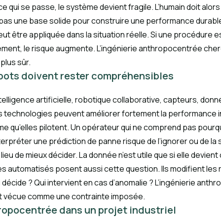
re ce qui se passe, le système devient fragile. L’humain doit 
st pas une base solide pour construire une performance durable
eut être appliquée dans la situation réelle. Si une procédure e
ment, le risque augmente. L’ingénierie anthropocentrée che
plus sûr.
 robots doivent rester compréhensibles
telligence artificielle, robotique collaborative, capteurs, do
technologies peuvent améliorer fortement la performance ind
me qu’elles pilotent. Un opérateur qui ne comprend pas pourqu
nterpréter une prédiction de panne risque de l’ignorer ou de la
lieu de mieux décider. La donnée n’est utile que si elle devien
es automatisés posent aussi cette question. Ils modifient les r
ui décide ? Qui intervient en cas d’anomalie ? L’ingénierie ant
soit vécue comme une contrainte imposée.
ropocentrée dans un projet industriel