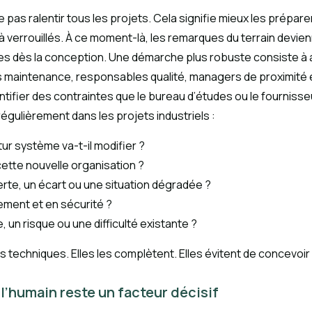
 pas ralentir tous les projets. Cela signifie mieux les préparer.
jà verrouillés. À ce moment-là, les remarques du terrain devi
uses dès la conception. Une démarche plus robuste consiste 
 maintenance, responsables qualité, managers de proximité e
ntifier des contraintes que le bureau d’études ou le fournisse
gulièrement dans les projets industriels :
ur système va-t-il modifier ?
ette nouvelle organisation ?
erte, un écart ou une situation dégradée ?
lement et en sécurité ?
 un risque ou une difficulté existante ?
techniques. Elles les complètent. Elles évitent de concevoi
l’humain reste un facteur décisif