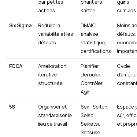
par petites
chantiers
gains
actions
Kaizen
cumulés
Six Sigma
Réduire la
DMAIC,
Moins d
variabilité et les
analyse
défauts,
défauts
statistique,
économi
certifications
importa
PDCA
Amélioration
Planifier,
Cycle
itérative
Dérouler,
d’amélio
structurée
Contrôler,
constan
Agir
5S
Organiser et
Seiri, Seiton,
Espace 
standardiser le
Seiso,
sûr, effi
lieu de travail
Seiketsu,
et propr
Shitsuke