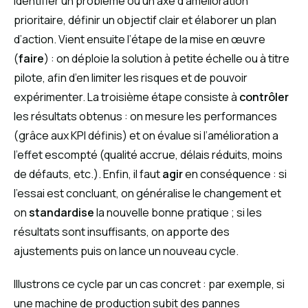
identifier un problème ou un axe d’amélioration
prioritaire, définir un objectif clair et élaborer un plan
d’action. Vient ensuite l’étape de la mise en œuvre
(
faire
) : on déploie la solution à petite échelle ou à titre
pilote, afin d’en limiter les risques et de pouvoir
expérimenter. La troisième étape consiste à
contrôler
les résultats obtenus : on mesure les performances
(grâce aux KPI définis) et on évalue si l’amélioration a
l’effet escompté (qualité accrue, délais réduits, moins
de défauts, etc.). Enfin, il faut
agir
en conséquence : si
l’essai est concluant, on généralise le changement et
on
standardise
la nouvelle bonne pratique ; si les
résultats sont insuffisants, on apporte des
ajustements puis on lance un nouveau cycle.
Illustrons ce cycle par un cas concret : par exemple, si
une machine de production subit des pannes