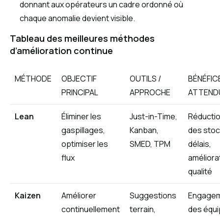
donnant aux opérateurs un cadre ordonné où
chaque anomalie devient visible.
Tableau des meilleures méthodes
d’amélioration continue
MÉTHODE
OBJECTIF
OUTILS /
BÉNÉFIC
PRINCIPAL
APPROCHE
ATTEND
Lean
Éliminer les
Just-in-Time,
Réducti
gaspillages,
Kanban,
des stoc
optimiser les
SMED, TPM
délais,
flux
améliora
qualité
Kaizen
Améliorer
Suggestions
Engage
continuellement
terrain,
des équi