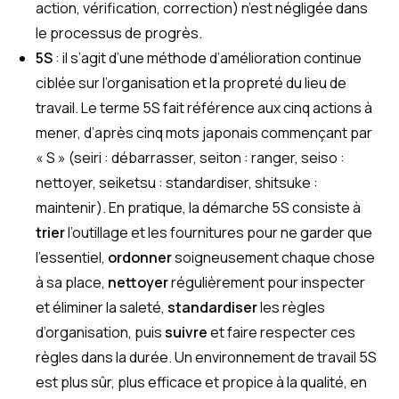
action, vérification, correction) n’est négligée dans
le processus de progrès.
5S
: il s’agit d’une méthode d’amélioration continue
ciblée sur l’organisation et la propreté du lieu de
travail. Le terme 5S fait référence aux cinq actions à
mener, d’après cinq mots japonais commençant par
« S » (seiri : débarrasser, seiton : ranger, seiso :
nettoyer, seiketsu : standardiser, shitsuke :
maintenir). En pratique, la démarche 5S consiste à
trier
l’outillage et les fournitures pour ne garder que
l’essentiel,
ordonner
soigneusement chaque chose
à sa place,
nettoyer
régulièrement pour inspecter
et éliminer la saleté,
standardiser
les règles
d’organisation, puis
suivre
et faire respecter ces
règles dans la durée. Un environnement de travail 5S
est plus sûr, plus efficace et propice à la qualité, en