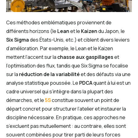
Ces méthodes emblématiques proviennent de
différents horizons (le
Lean
et le
Kaizen
du Japon, le
Six Sigma
des États-Unis, etc.) et ciblent divers leviers
d’amélioration. Par exemple, le Lean et le Kaizen
mettent l’accent sur la
chasse aux gaspillages
et
l’optimisation des flux, tandis que Six Sigma se focalise
sur la
réduction de la variabilité
et des défauts via une
analyse statistique poussée. Le
PDCA
quant à lui est un
cadre universel qui s’intègre dans la plupart des
démarches, et le
5S
constitue souvent un point de
départ concret pour structurer l’atelier et instaurer la
discipline nécessaire. En pratique, ces approches ne
s’excluent pas mutuellement : au contraire, elles sont
souvent combinées pour tirer parti de leurs forces