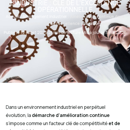
L’INDUSTRIE : CLÉ DE L’EXCELLENCE
OPÉRATIONNELLE
Accueil
»
Management industriel
»
Amélioration continue dans
l’industrie : clé de l’excellence opérationnelle
Publié le 12 juillet 2025
·
21 min de lecture
·
Mis à jour le 3 mai 2026
Dans un environnement industriel en perpétuel
évolution, la
démarche d’amélioration continue
s’impose comme un facteur clé de compétitivité
et de