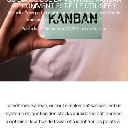
ET COMMENT EST-ELLE UTILISÉE ?
Accueil
»
Transport et logistique
»
Qu’est-ce que la méthode
Kanban et comment est-elle utilisée ?
Publié le 22 décembre 2022
·
3 min de lecture
La méthode Kanban, ou tout simplement Kanban, est un
système de gestion des stocks qui aide les entreprises
à optimiser leur flux de travail et à identifier les points à