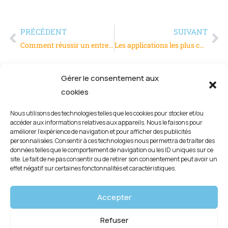
PRÉCÉDENT
SUIVANT
Comment réussir un entretien d’embauche ?
Les applications les plus courantes du moulage par injection de caoutchouc
Gérer le consentement aux
cookies
Nous utilisons des technologies telles que les cookies pour stocker et/ou
accéder aux informations relatives aux appareils. Nous le faisons pour
améliorer l’expérience de navigation et pour afficher des publicités
personnalisées. Consentir à ces technologies nous permettra de traiter des
données telles que le comportement de navigation ou les ID uniques sur ce
site. Le fait de ne pas consentir ou de retirer son consentement peut avoir un
effet négatif sur certaines fonctonnalités et caractéristiques.
Mentions légales
Accepter
Politique de confidentialité
Refuser