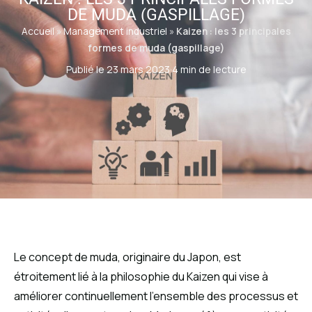
DE MUDA (GASPILLAGE)
Accueil
»
Management industriel
»
Kaizen : les 3 principales
formes de muda (gaspillage)
Publié le 23 mars 2023
·
4 min de lecture
Le concept de muda, originaire du Japon, est
étroitement lié à la philosophie du Kaizen qui vise à
améliorer continuellement l’ensemble des processus et