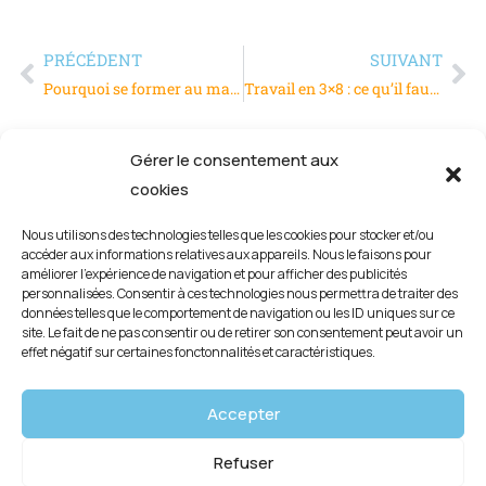
PRÉCÉDENT
SUIVANT
Pourquoi se former au management ?
Travail en 3×8 : ce qu’il faut savoir sur ce rythme
Gérer le consentement aux
cookies
Nous utilisons des technologies telles que les cookies pour stocker et/ou
accéder aux informations relatives aux appareils. Nous le faisons pour
améliorer l’expérience de navigation et pour afficher des publicités
personnalisées. Consentir à ces technologies nous permettra de traiter des
données telles que le comportement de navigation ou les ID uniques sur ce
site. Le fait de ne pas consentir ou de retirer son consentement peut avoir un
effet négatif sur certaines fonctonnalités et caractéristiques.
Mentions légales
Accepter
Politique de confidentialité
Refuser