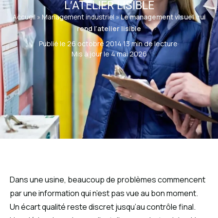
L’ATELIER LISIBLE
Accueil
»
Management industriel
»
Le management visuel qui
rend l’atelier lisible
Publié le 26 octobre 2014
·
13 min de lecture
·
Mis à jour le 4 mai 2026
Dans une usine, beaucoup de problèmes commencent
par une information qui n’est pas vue au bon moment.
Un écart qualité reste discret jusqu’au contrôle final.