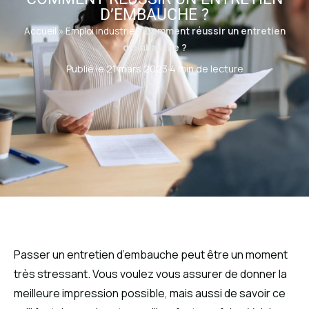
D’EMBAUCHE ?
Accueil
»
Emploi industrie
»
Comment réussir un entretien
d’embauche ?
Publié le 21 mars 2023
·
4 min de lecture
Passer un entretien d’embauche peut être un moment
très stressant. Vous voulez vous assurer de donner la
meilleure impression possible, mais aussi de savoir ce