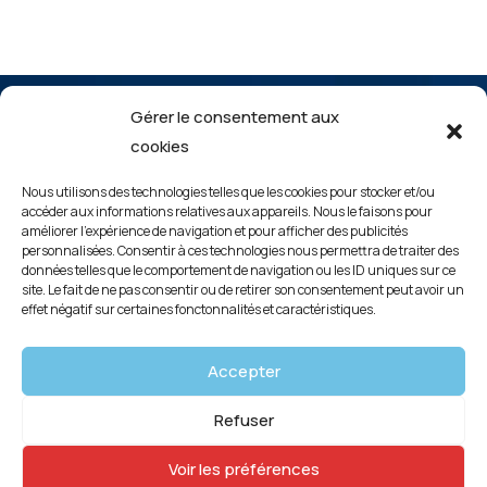
Gérer le consentement aux
cookies
Nous utilisons des technologies telles que les cookies pour stocker et/ou
accéder aux informations relatives aux appareils. Nous le faisons pour
améliorer l’expérience de navigation et pour afficher des publicités
personnalisées. Consentir à ces technologies nous permettra de traiter des
Mentions légales
données telles que le comportement de navigation ou les ID uniques sur ce
site. Le fait de ne pas consentir ou de retirer son consentement peut avoir un
effet négatif sur certaines fonctonnalités et caractéristiques.
Politique de confidentialité
Politique de cookies (UE)
Accepter
Refuser
Copyright © 2026 | créé par
identite-web.com
Voir les préférences