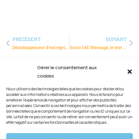
PRÉCÉDENT
SUIVANT
Déménagement d’entreprise : le transport des objets lourds et fragiles
Score IAE Message, le test d’auto-positionnement en management
Gérer le consentement aux
cookies
Nous utilisons des technologies telles que les cookies pour stocker et/ou
accéder aux informations relatives aux appareils. Nous le faisons pour
améliorer l’expérience de navigation et pour afficher des publicités
personnalisées. Consentir à ces technologies nous permettra de traiter des
données telles que le comportement de navigation ou les ID uniques sur ce
site. Le fait de ne pas consentir ou de retirer son consentement peut avoir un
effet négatif sur certaines fonctonnalités et caractéristiques.
Mentions légales