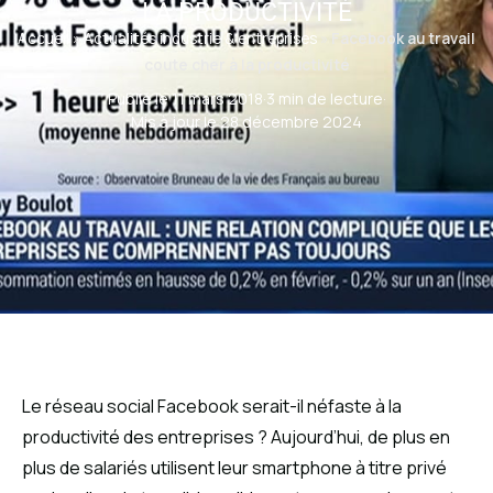
LA PRODUCTIVITÉ
Accueil
»
Actualités industrie & entreprises
»
Facebook au travail
coute cher à la productivité
Publié le 11 mars 2018
·
3 min de lecture
·
Mis à jour le 28 décembre 2024
Le réseau social Facebook serait-il néfaste à la
productivité des entreprises ? Aujourd’hui, de plus en
plus de salariés utilisent leur smartphone à titre privé