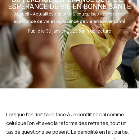
ESPÉRANCE DE VIE EN BONNE SANTÉ
Accueil
»
Actualités industrie & entreprises
»
Différence
espérance de vie et espérance de vie en bonne santé
Publié le 30 janvier 2023
·
3 min de lecture
Lorsque l’on doit faire face à un conflit social comme
celui que l’on vit avec la réforme des retraites, tout un
tas de questions se posent. La pénibilité en fait partie,