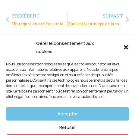
PRÉCÉDENT
SUIVANT
Un regard en arrière sur les systèmes de retraite en France
Quel est le principe de la méthode SMED ?
Gérer le consentement aux
cookies
Nous utilisons des technologies telles que les cookies pour stocker et/ou
accéder aux informations relatives aux appareils. Nous le faisons pour
améliorer l’expérience de navigation et pour afficher des publicités
personnalisées. Consentir à ces technologies nous permettra de traiter des
données telles que le comportement de navigation ou les ID uniques sur ce
site. Le fait de ne pas consentir ou de retirer son consentement peut avoir un
effet négatif sur certaines fonctonnalités et caractéristiques.
Mentions légales
Accepter
Politique de confidentialité
Refuser