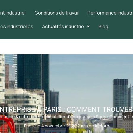
 industriel
Conditions de travail
Performance industri
es industrielles
Actualités industrie
Blog
ENTREPRISE À PARIS : COMMENT TROUVER L
ndustrie & entreprises
»
Immobilier d’entreprise à Paris : Comment tr
Publié le 4 novembre 2020
·
2 min de lecture