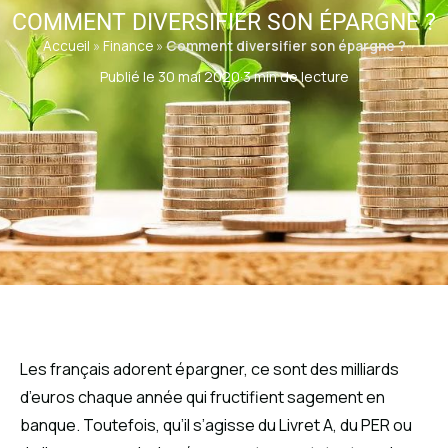
COMMENT DIVERSIFIER SON ÉPARGNE ?
Accueil
»
Finance
»
Comment diversifier son épargne ?
Publié le 30 mai 2020
·
3 min de lecture
Les français adorent épargner, ce sont des milliards
d’euros chaque année qui fructifient sagement en
banque. Toutefois, qu’il s’agisse du Livret A, du PER ou