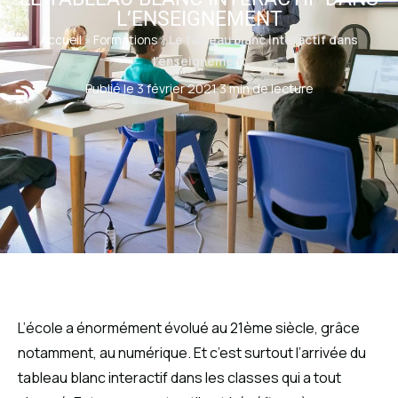
L’ENSEIGNEMENT
Accueil
»
Formations
»
Le tableau blanc interactif dans
l’enseignement
Publié le 3 février 2021
·
3 min de lecture
L’école a énormément évolué au 21ème siècle, grâce
notamment, au numérique. Et c’est surtout l’arrivée du
tableau blanc interactif dans les classes qui a tout