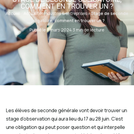
COMMENT EN TROUVER UN ?
Accueil
»
Actualités industrie & entreprises
»
Stage de seconde
obligatoire, comment en trouver un ?
Publié le 7 mars 2024
·
3 min de lecture
Les élèves de seconde générale vont devoir trouver un
stage d’observation qui aura lieu du 17 au 28 juin. C’est
une obligation qui peut poser question et qui interpelle