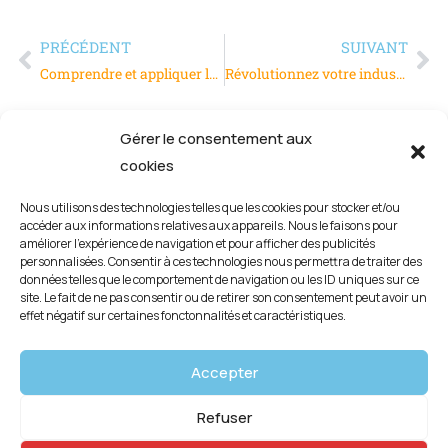
PRÉCÉDENT
SUIVANT
Comprendre et appliquer le diagramme d’Ishikawa dans l’amélioration continue
Révolutionnez votre industrie avec le convoyeur automatique sur mesure
Gérer le consentement aux
cookies
Nous utilisons des technologies telles que les cookies pour stocker et/ou
accéder aux informations relatives aux appareils. Nous le faisons pour
améliorer l’expérience de navigation et pour afficher des publicités
personnalisées. Consentir à ces technologies nous permettra de traiter des
données telles que le comportement de navigation ou les ID uniques sur ce
site. Le fait de ne pas consentir ou de retirer son consentement peut avoir un
effet négatif sur certaines fonctonnalités et caractéristiques.
Mentions légales
Accepter
Politique de confidentialité
Refuser