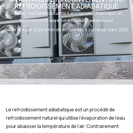
REFROIDISSEMENT ADIABATIQUE
Accueil
»
Actualités industrie & entreprises
»
Avantages et
inconvénients du refroidissement adiabatique
Publié le 4 juin 2024
·
6 min de lecture
·
Mis à jour le 26 mars 2025
Le refroidissement adiabatique est un procédé de
refroidissement naturel qui utilise l’évaporation de l’eau
pour abaisser la température de l’air. Contrairement