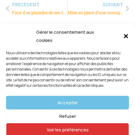
PRÉCÉDENT
SUIVANT
Faut-il se plaindre de ses collègues auprès de sa hiérarchie ?
Mise en place d’une consignation électrique pour éviter les accidents
Gérer le consentement aux
cookies
Nous utilisons des technologies telles que les cookies pour stocker et/ou
accéder aux informations relatives aux appareils. Nous le faisons pour
améliorer l’expérience de navigation et pour afficher des publicités
personnalisées. Consentir à ces technologies nous permettra de traiter des
données telles que le comportement de navigation ou les ID uniques sur ce
site. Le fait de ne pas consentir ou de retirer son consentement peut avoir un
effet négatif sur certaines fonctonnalités et caractéristiques.
Mentions légales
Accepter
Politique de confidentialité
Refuser
Politique de cookies (UE)
Voir les préférences