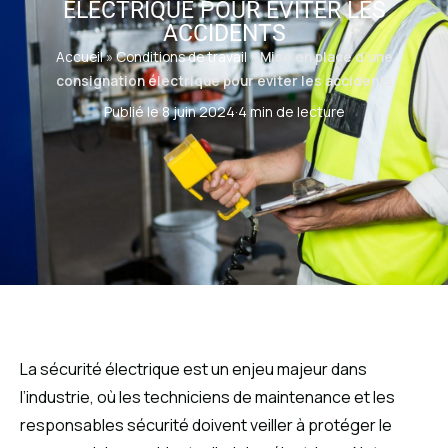
ÉLECTRIQUE POUR ÉVITER LES
ACCIDENTS
Accueil
»
Conditions de travail
»
Mise en place d’une
consignation électrique pour éviter les accidents
Publié le 8 juin 2024
·
4 min de lecture
La sécurité électrique est un enjeu majeur dans
l’industrie, où les techniciens de maintenance et les
responsables sécurité doivent veiller à protéger le