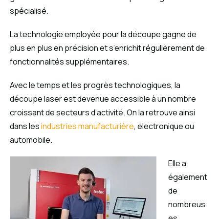
spécialisé.
La technologie employée pour la découpe gagne de
plus en plus en précision et s’enrichit régulièrement de
fonctionnalités supplémentaires.
Avec le temps et les progrès technologiques, la
découpe laser est devenue accessible à un nombre
croissant de secteurs d’activité. On la retrouve ainsi
dans les
industries manufacturière
, électronique ou
automobile.
Elle a
également
de
nombreus
es