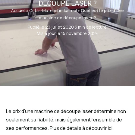
DÉCOUPE LASER ?
Accueil
»
Outils-Matériel industriel
»
Quel est le prix d’une
machine de découpe laser ?
Publié le 23 juillet 2020
·
5 min de lecture
·
Mis à jour le 15 novembre 2024
Le prix d’une machine de découpe laser détermine non
seulement sa fiabilité, mais également l’ensemble de
ses performances. Plus de détails à découvrir ici.