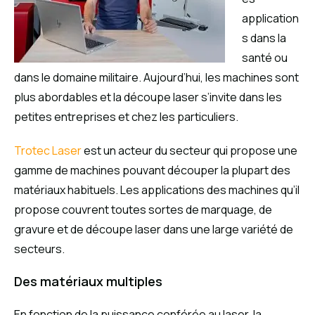
application
s dans la
santé ou
dans le domaine militaire. Aujourd’hui, les machines sont
plus abordables et la découpe laser s’invite dans les
petites entreprises et chez les particuliers.
Trotec Laser
est un acteur du secteur qui propose une
gamme de machines pouvant découper la plupart des
matériaux habituels. Les applications des machines qu’il
propose couvrent toutes sortes de marquage, de
gravure et de découpe laser dans une large variété de
secteurs.
Des matériaux multiples
En fonction de la puissance conférée au laser, la