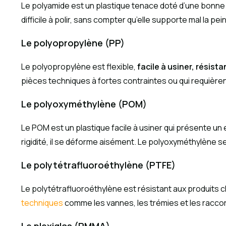
Le polyamide est un plastique tenace doté d’une bonne
difficile à polir, sans compter qu’elle supporte mal la p
Le polyopropylène (PP)
Le polyopropylène est flexible,
facile à usiner, résist
pièces techniques à fortes contraintes ou qui requièren
Le polyoxyméthylène (POM)
Le POM est un plastique facile à usiner qui présente un ef
rigidité, il se déforme aisément. Le polyoxyméthylène se 
Le polytétrafluoroéthylène (PTFE)
Le polytétrafluoroéthylène est résistant aux produits c
techniques
comme les vannes, les trémies et les racco