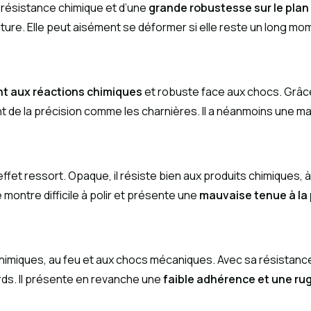
 résistance chimique et d’une
grande robustesse sur le pla
einture. Elle peut aisément se déformer si elle reste un long mo
ant aux réactions chimiques
et robuste face aux chocs. Grâce à
t de la précision comme les charnières. Il a néanmoins une ma
fet ressort. Opaque, il résiste bien aux produits chimiques, à l
montre difficile à polir et présente une
mauvaise tenue à la 
himiques, au feu et aux chocs mécaniques. Avec sa résistance 
rds. Il présente en revanche une
faible adhérence et une ru