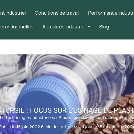
 industriel
Conditions de travail
Performance industri
es industrielles
Actualités industrie
Blog
TURGIE : FOCUS SUR L’USINAGE DE PLAS
l
»
Technologies industrielles
»
Plasturgie : focus sur l’usinage de pl
Publié le 15 juin 2022
·
6 min de lecture
·
Mis à jour le 15 novembre 202