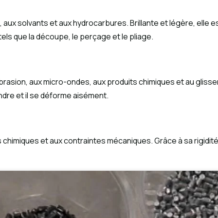
, aux solvants et aux hydrocarbures. Brillante et légère, elle 
els que la découpe, le perçage et le pliage.
’abrasion, aux micro-ondes, aux produits chimiques et au glisse
indre et il se déforme aisément.
ts chimiques et aux contraintes mécaniques. Grâce à sa rigidité 