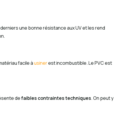
ces derniers une bonne résistance aux UV et les rend
on.
matériau facile à
usiner
est incombustible. Le PVC est
résente de
faibles contraintes techniques
. On peut y