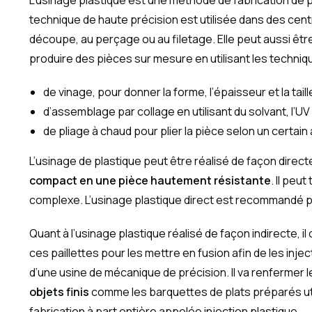
L’usinage plastique est une méthode de fabrication de
technique de haute précision est utilisée dans des centre
découpe, au perçage ou au filetage. Elle peut aussi être
produire des pièces sur mesure en utilisant les techniq
de vinage, pour donner la forme, l’épaisseur et la tail
d’assemblage par collage en utilisant du solvant, l’
de pliage à chaud pour plier la pièce selon un certain 
L’usinage de plastique peut être réalisé de façon directe
compact en une pièce hautement résistante
. Il peu
complexe. L’usinage plastique direct est recommandé po
Quant à l’usinage plastique réalisé de façon indirecte, i
ces paillettes pour les mettre en fusion afin de les inj
d’une usine de mécanique de précision. Il va renfermer l
objets finis
comme les barquettes de plats préparés uti
fabrication à part entière appelée injection plastique.