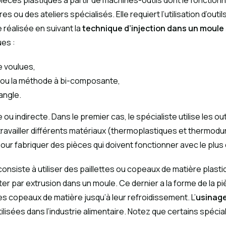
 pièces plastiques à partir de machines-outils dont le fonct
s ou des ateliers spécialisés. Elle requiert l’utilisation d’out
 réalisée en suivant la
technique d’injection dans un moule 
ues :
le voulues,
UV ou la méthode à bi-composante,
angle.
 ou indirecte. Dans le premier cas, le spécialiste utilise les o
t travailler différents matériaux (thermoplastiques et thermo
ur fabriquer des pièces qui doivent fonctionner avec le plus 
l consiste à utiliser des paillettes ou copeaux de matière plas
ecter par extrusion dans un moule. Ce dernier a la forme de la 
es copeaux de matière jusqu’à leur refroidissement. L’
usinage
lisées dans l’industrie alimentaire. Notez que certains spéc