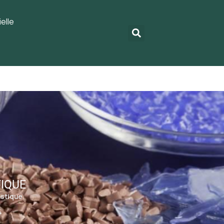
elle
TIQUE
astique
4