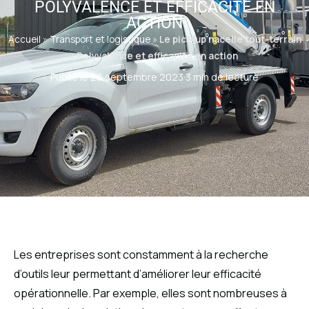
POLYVALENCE ET EFFICACITÉ EN
ACTION
Accueil
»
Transport et logistique
»
Le pick-up nacelle tout-terrain
: Polyvalence et efficacité en action
Publié le 26 septembre 2023
·
3 min de lecture
Les entreprises sont constamment à la recherche
d’outils leur permettant d’améliorer leur efficacité
opérationnelle. Par exemple, elles sont nombreuses à