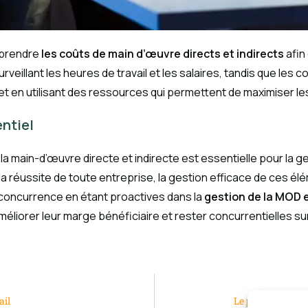
omprendre
les coûts de main d’œuvre directs et indirects
afin
veillant les heures de travail et les salaires, tandis que les 
et en utilisant des ressources qui permettent de maximiser les
ntiel
a main-d’œuvre directe et indirecte est essentielle pour la g
a réussite de toute entreprise, la gestion efficace de ces élém
r concurrence en étant proactives dans la
gestion de la MOD 
éliorer leur marge bénéficiaire et rester concurrentielles su
ail
Le pick-up nacell