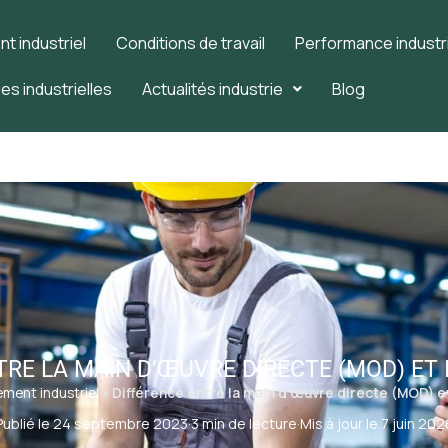
 industriel
Conditions de travail
Performance industri
es industrielles
Actualités industrie
Blog
RE LA MAIN D’ŒUVRE DIRECTE (MOD) ET 
ent industriel
»
Différence entre la main d’œuvre directe (MOD) e
Publié le 24 septembre 2023
·
3 min de lecture
·
Mis à jour le 7 juin 202