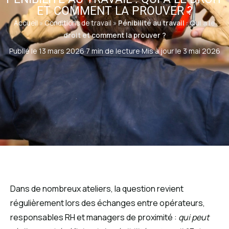
ET COMMENT LA PROUVER ?
Accueil
»
Conditions de travail
»
Pénibilité au travail : Qui a le
droit et comment la prouver ?
Publié le 13 mars 2026
·
7 min de lecture
·
Mis à jour le 3 mai 2026
Dans de nombreux ateliers, la question revient
régulièrement lors des échanges entre opérateurs,
responsables RH et managers de proximité :
qui peut