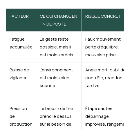
FACTEUR
CE QUI CHANGE EN
RISQUE CONCRET
FIN DE POSTE
Fatigue
Le geste reste
Faux mouvement,
accumulée
possible, mais il
perte d’équilibre,
est moins précis.
mauvaise prise.
Baisse de
L’environnement
Angle mort, oubli de
vigilance
est moins bien
contrôle, réaction
scanné.
tardive.
Pression
Le besoin de finir
Étape sautée,
de
prend le dessus
dépannage
production
sur le besoin de
improvisé, rangement