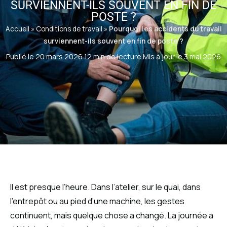
SURVIENNENT-ILS SOUVENT EN FIN DE
POSTE ?
Accueil
»
Conditions de travail
»
Pourquoi les accidents du travail
surviennent-ils souvent en fin de poste ?
Publié le 20 mars 2026
·
12 min de lecture
·
Mis à jour le 3 mai 2026
Il est presque l’heure. Dans l’atelier, sur le quai, dans
l’entrepôt ou au pied d’une machine, les gestes
continuent, mais quelque chose a changé. La journée a