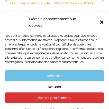
Les choses à savoir sur la benne DIB
Productivité en télétravail : Votre entreprise est-elle gagnante ?
Gérer le consentement aux
cookies
Nous utilisons des technologies telles que les cookies pour stocker et/ou
accéder aux informations relatives aux appareils. Nous le faisons pour
améliorer l’expérience de navigation et pour afficher des publicités
personnalisées. Consentir à ces technologies nous permettra de traiter des
données telles que le comportement de navigation ou les ID uniques sur ce
site. Le fait de ne pas consentir ou de retirer son consentement peut avoir un
effet négatif sur certaines fonctonnalités et caractéristiques.
Mentions légales
Accepter
Politique de confidentialité
Refuser
Politique de cookies (UE)
Voir les préférences
Copyright © 2026 | créé par
identite-web.com