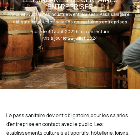
ENTREPRISES
Accueil
»
Actualités industrie & entreprises
»
Pass sanitaire
obligatoire pour les salariés de certaines entreprises
Publié le 30 août 2021
·
6 min de lecture
·
Mis à jour le 22 juillet 2024
Le pass sanitaire devient obligatoire pour les salariés
d’entreprise en contact avec le public. Les
établissements culturels et sportifs, hôtellerie, loisirs,