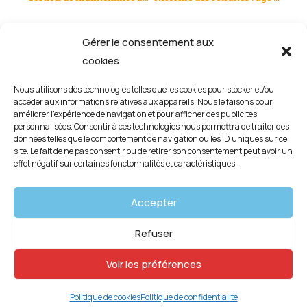
Gérer le consentement aux
cookies
Nous utilisons des technologies telles que les cookies pour stocker et/ou
accéder aux informations relatives aux appareils. Nous le faisons pour
améliorer l’expérience de navigation et pour afficher des publicités
personnalisées. Consentir à ces technologies nous permettra de traiter des
données telles que le comportement de navigation ou les ID uniques sur ce
site. Le fait de ne pas consentir ou de retirer son consentement peut avoir un
effet négatif sur certaines fonctonnalités et caractéristiques.
Mentions légales
Accepter
Politique de confidentialité
Refuser
Politique de cookies (UE)
Voir les préférences
Copyright © 2026 | créé par
identite-web.com
Politique de cookies
Politique de confidentialité