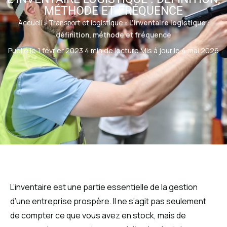
MÉTHODE ET FRÉQUENCE
Accueil
»
Transport et logistique
»
L’inventaire logistique :
définition, méthode et fréquence
Publié le 1 février 2023
·
4 min de lecture
·
Mis à jour le 4 mai 2026
L’inventaire est une partie essentielle de la gestion
d’une entreprise prospère. Il ne s’agit pas seulement
de compter ce que vous avez en stock, mais de