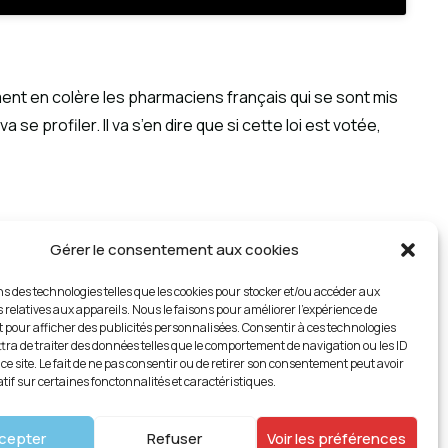
ment en colère les pharmaciens français qui se sont mis
 profiler. Il va s’en dire que si cette loi est votée,
 ce n’est pas le but de Géo-Industrie d’entrer dans ce
Gérer le consentement aux cookies
ns des technologies telles que les cookies pour stocker et/ou accéder aux
 relatives aux appareils. Nous le faisons pour améliorer l’expérience de
es, la concurrence existe mais elle ne peut pas
t pour afficher des publicités personnalisées. Consentir à ces technologies
ra de traiter des données telles que le comportement de navigation ou les ID
ce site. Le fait de ne pas consentir ou de retirer son consentement peut avoir
tif sur certaines fonctonnalités et caractéristiques.
cepter
Refuser
Voir les préférences
SUIVANT