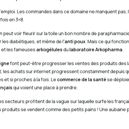
 d’emploi. Les commandes dans ce domaine ne manquent pas, l
fois en 3×8.
peut voir fleurir sur la toile un bon nombre de parapharmacie 
 les diabétiques, et même de l
‘anti poux
. Mais ce qui fonctio
 et les fameuses
arkogélules
du
laboratoire Arkopharma
.
igne
font peut-être progresser les ventes des produits des
, les achats sur internet progressent constamment depuis qu
 et si proches à la fois. Le
commerce de la santé
se déploie
ançais
qui voient une place à prendre.
 secteurs profitent de la vague sur laquelle surfe les français
s produits se vendent comme des petits pains ! Une aubaine p