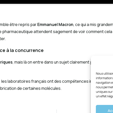
mble être repris par
Emmanuel Macron
, ce qui a mis grande
e pharmaceutique attendent sagement de voir comment cela va se
er.
ce à la concurrence
riques
, mais là on entre dans un sujet clairement politique et
Nous utiliso
informations
e, les laboratoires français ont des compétences incontestabl
navigation e
nous permett
fabrication de certaines molécules.
uniques sur 
un effet néga
Ac