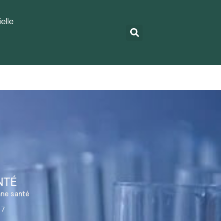
elle
NTÉ
nne santé
17