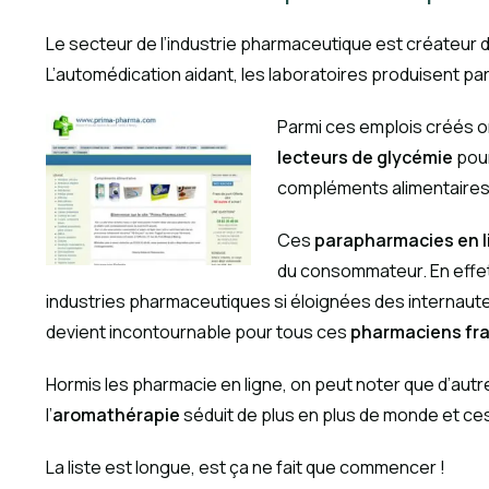
Le secteur de l’industrie pharmaceutique est créateur
L’automédication aidant, les laboratoires produisent par
Parmi ces emplois créés on 
lecteurs de glycémie
pour
compléments alimentaires
Ces
parapharmacies en l
du consommateur. En effet
industries pharmaceutiques si éloignées des internautes
devient incontournable pour tous ces
pharmaciens fr
Hormis les pharmacie en ligne, on peut noter que d’autres
l’
aromathérapie
séduit de plus en plus de monde et ce
La liste est longue, est ça ne fait que commencer !