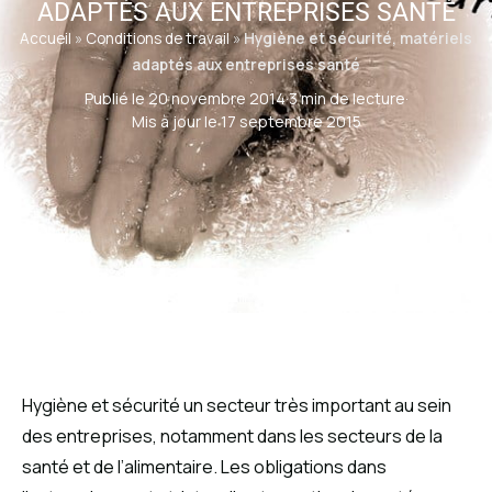
ADAPTÉS AUX ENTREPRISES SANTÉ
Accueil
»
Conditions de travail
»
Hygiène et sécurité, matériels
adaptés aux entreprises santé
Publié le 20 novembre 2014
·
3 min de lecture
·
Mis à jour le 17 septembre 2015
Hygiène et sécurité un secteur très important au sein
des entreprises, notamment dans les secteurs de la
santé et de l’alimentaire. Les obligations dans