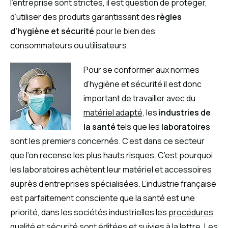
l’entreprise sont strictes, il est question de protéger,
d’utiliser des produits garantissant des
règles
d’hygiène et sécurité
pour le bien des
consommateurs ou utilisateurs.
Pour se conformer aux normes
d’hygiène et sécurité il est donc
important de travailler avec du
matériel adapté,
les
industries de
la santé
tels que les
laboratoires
sont les premiers concernés. C’est dans ce secteur
que l’on recense les plus hauts risques. C’est pourquoi
les laboratoires achètent leur matériel et accessoires
auprès d’entreprises spécialisées. L’industrie française
est parfaitement consciente que la santé est une
priorité, dans les sociétés industrielles les
procédures
qualité et sécurité
sont éditées et suivies à la lettre. Les