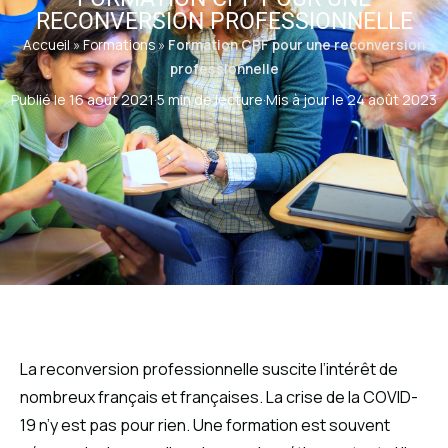
RECONVERSION PROFESSIONNELLE
Accueil
»
Formations
»
Formation CPF pour une reconversion
professionnelle
Publié le 16 août 2021
·
5 min de lecture
·
Mis à jour le 24 août 2023
La reconversion professionnelle suscite l’intérêt de
nombreux français et françaises. La crise de la COVID-
19 n’y est pas pour rien. Une formation est souvent