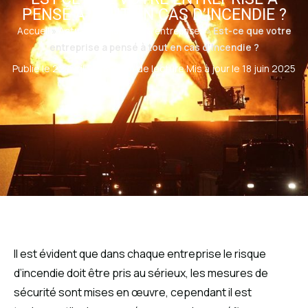
PENSÉ À TOUT EN CAS D’INCENDIE ?
Accueil
»
Actualités industrie & entreprises
»
Est-ce que votre
entreprise a pensé à tout en cas d’incendie ?
Publié le 22 avril 2018
·
2 min de lecture
·
Mis à jour le 18 juin 2025
Il est évident que dans chaque entreprise le risque
d’incendie doit être pris au sérieux, les mesures de
sécurité sont mises en œuvre, cependant il est