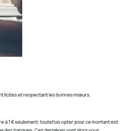
ent licites et respectant les bonnes mœurs.
tre à 1 € seulement, toutefois opter pour ce montant est
 que des banques. Ces dernières vont alors vous