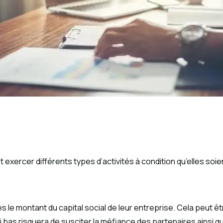
 exercer différents types d’activités à condition qu’elles soi
 le montant du capital social de leur entreprise. Cela peut ê
si bas risquera de susciter la méfiance des partenaires ainsi