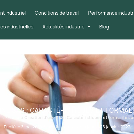
 industriel
Conditions de travail
Performance industri
es industrielles
Actualités industrie
Blog
UNE SAS : CARACTÉRISTIQUES ET FORMALI
l
»
Finance
»
Création d’une SAS : Caractéristiques et formalités à
Publié le 3 mai 2018
·
6 min de lecture
·
Mis à jour le 25 janvier 2023