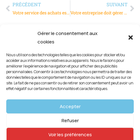
PRÉCÉDENT
SUIVANT
Votre service des achats est-il performant avec ses fournisseurs ?
Votre entreprise doit gérer ses stocks avec un logiciel, lequel ?
Gérer le consentement aux
cookies
Nous utilisons des technologies telles que les cookies pour stocker et/ou
accéder aux informations relatives aux appareils. Nous le faisons pour
améliorer l’expérience de navigation et pour afficher des publicités
personnalisées. Consentir à ces technologies nous permettra de traiter des
données telles que le comportement de navigation ou les ID uniques sur ce
site. Le fait de ne pas consentir ou de retirer son consentement peut avoir un
effet négatif sur certaines fonctonnalités et caractéristiques.
Mentions légales
Accepter
Politique de confidentialité
Refuser
Politique de cookies (UE)
Voir les préférences