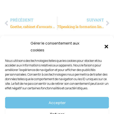
PRÉCÉDENT
SUIVANT
Goethe, cabinet d’avocats à Paris pour les investisseurs
7Speaking la formation linguistique individuelle ou groupe
Gérer le consentement aux
cookies
Nous utilisons des technologies telles que les cookies pour stocker et/ou
accéder aux informations relatives aux appareils. Nous le faisons pour
améliorer l’expérience de navigation et pour afficher des publicités
personnalisées. Consentir à ces technologies nous permettra de traiter des
données telles que le comportement de navigation ou les ID uniques sur ce
site. Le fait de ne pas consentir ou de retirer son consentement peut avoir un
effet négatif sur certaines fonctonnalités et caractéristiques.
Mentions légales
Accepter
Politique de confidentialité