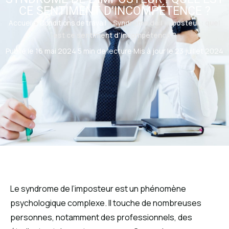
CE SENTIMENT D’INCOMPÉTENCE ?
Accueil
»
Conditions de travail
»
Syndrome de l’imposteur : quel
est ce sentiment d’incompétence ?
Publié le 16 mai 2024
·
5 min de lecture
·
Mis à jour le 23 juillet 2024
Le syndrome de l’imposteur est un phénomène
psychologique complexe. Il touche de nombreuses
personnes, notamment des professionnels, des