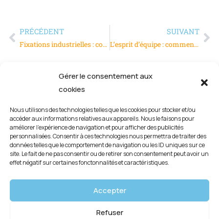
PRÉCÉDENT
SUIVANT
Fixations industrielles : comment garantir la sécurité des assemblages ?
L’esprit d’équipe : comment le construire efficacement ?
Gérer le consentement aux
cookies
Nous utilisons des technologies telles que les cookies pour stocker et/ou
accéder aux informations relatives aux appareils. Nous le faisons pour
améliorer l’expérience de navigation et pour afficher des publicités
personnalisées. Consentir à ces technologies nous permettra de traiter des
données telles que le comportement de navigation ou les ID uniques sur ce
site. Le fait de ne pas consentir ou de retirer son consentement peut avoir un
effet négatif sur certaines fonctonnalités et caractéristiques.
Mentions légales
Accepter
Politique de confidentialité
Refuser