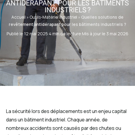
ANTIDÉRAPANT POUR LES BÂTIMENTS
INDUSTRIELS ?
Accueil
»
Outils-Matériel industriel
»
Quelles solutions de
revêtement antidérapant pour les bâtiments industriels ?
Publié le 12 mai 2025
·
4 min de lecture
·
Mis à jour le 3 mai 2026
La sécurité lors des déplacements est un enjeu capital
dans un bâtiment industriel. Chaque année, de
nombreux accidents sont causés par des chutes ou