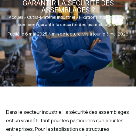
GARANTIR LA SÉCURITÉ DES
ASSEMBLAGES ?
Accueil
»
Outils-Matériel industriel
»
Fixations industrielles :
comment garantir la sécurité des assemblages ?
Publié le 6 mai 2025
·
4 min de lecture
·
Mis à jour le 3 mai 2026
Dans le secteur industriel, la sécurité des assemblages
est un vrai défi, tant pour les particuliers que pour les
entreprises. Pour la stabilisation de structures