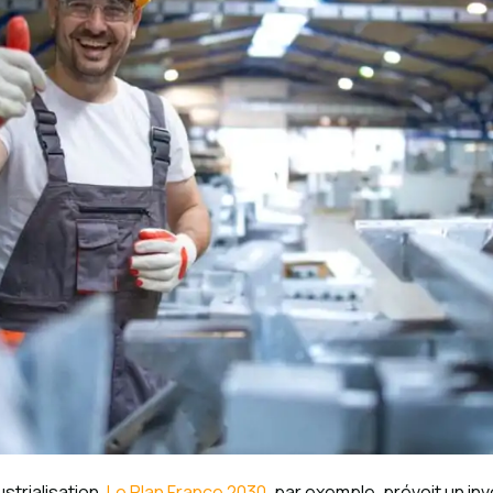
strialisation.
Le Plan France 2030
, par exemple, prévoit un in