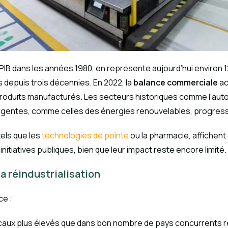
u PIB dans les années 1980, en représente aujourd’hui environ
s depuis trois décennies. En 2022, la
balance commerciale
ac
produits manufacturés. Les secteurs historiques comme l’auto
mergentes, comme celles des énergies renouvelables, progres
els que les
technologies de pointe
ou la pharmacie, affichent
itiatives publiques, bien que leur impact reste encore limité.
la réindustrialisation
ce :
iscaux plus élevés que dans bon nombre de pays concurrents r