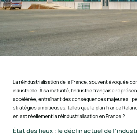
La réindustrialisation de la France, souvent évoquée co
industrielle. À sa maturité, l’industrie française repré
accélérée, entraînant des conséquences majeures : pert
stratégies ambitieuses, telles que le plan France Relan
en est réellement la réindustrialisation en France ?
État des lieux : le déclin actuel de l’indus