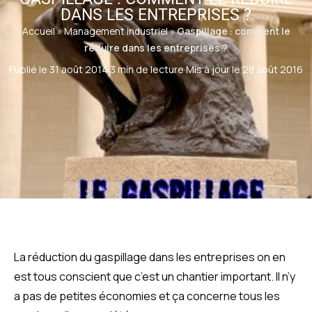
DANS LES ENTREPRISES ?
Accueil
»
Management industriel
»
Gaspillage : comment le
réduire dans les entreprises ?
Publié le 31 août 2014
·
3 min de lecture
·
Mis à jour le 28 août 2016
La réduction du gaspillage dans les entreprises on en
est tous conscient que c’est un chantier important. Il n’y
a pas de petites économies et ça concerne tous les