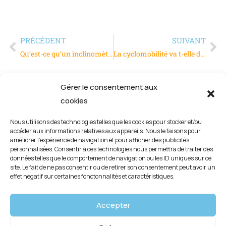
PRÉCÉDENT
SUIVANT
Qu’est-ce qu’un inclinomètre digital, en quoi est-il utile ?
La cyclomobilité va t-elle davantage séduire les micro-entrepreneurs ?
Gérer le consentement aux
cookies
Nous utilisons des technologies telles que les cookies pour stocker et/ou
accéder aux informations relatives aux appareils. Nous le faisons pour
améliorer l’expérience de navigation et pour afficher des publicités
personnalisées. Consentir à ces technologies nous permettra de traiter des
données telles que le comportement de navigation ou les ID uniques sur ce
site. Le fait de ne pas consentir ou de retirer son consentement peut avoir un
effet négatif sur certaines fonctonnalités et caractéristiques.
Mentions légales
Accepter
Politique de confidentialité