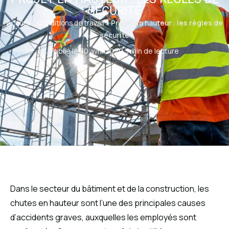
SÉCURITÉ
Accueil
»
Conditions de travail
»
Projet en hauteur : les règles de
sécurité
Publié le 30 avril 2020
·
3 min de lecture
Dans le secteur du bâtiment et de la construction, les
chutes en hauteur sont l’une des principales causes
d’accidents graves, auxquelles les employés sont