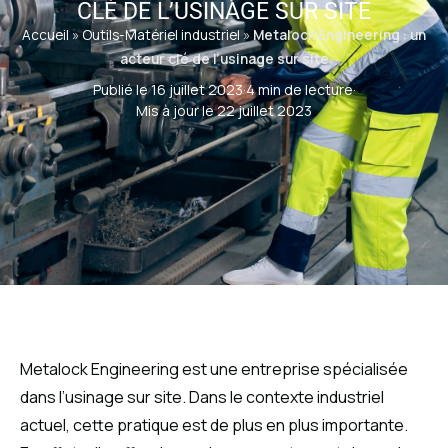
CLÉ DE L’USINAGE SUR SITE
Accueil
»
Outils-Matériel industriel
»
Metalock Engineering : un
acteur clé de l’usinage sur site
Publié le 16 juillet 2023
·
4 min de lecture
·
Mis à jour le 22 juillet 2023
Metalock Engineering est une entreprise spécialisée
dans l’usinage sur site. Dans le contexte industriel
actuel, cette pratique est de plus en plus importante.