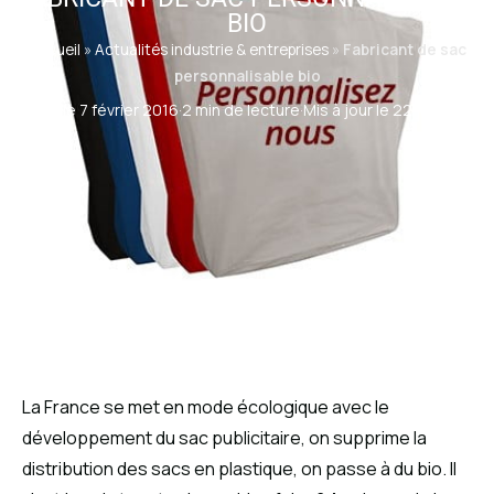
BIO
Accueil
»
Actualités industrie & entreprises
»
Fabricant de sac
personnalisable bio
Publié le 7 février 2016
·
2 min de lecture
·
Mis à jour le 22 juin 2017
La France se met en mode écologique avec le
développement du sac publicitaire, on supprime la
distribution des sacs en plastique, on passe à du bio. Il