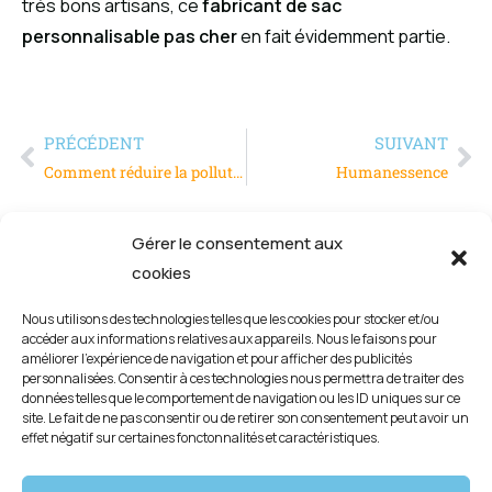
très bons artisans, ce
fabricant de sac
personnalisable pas cher
en fait évidemment partie.
PRÉCÉDENT
SUIVANT
Comment réduire la pollution sonore au bureau ?
Humanessence
Gérer le consentement aux
cookies
Nous utilisons des technologies telles que les cookies pour stocker et/ou
accéder aux informations relatives aux appareils. Nous le faisons pour
améliorer l’expérience de navigation et pour afficher des publicités
personnalisées. Consentir à ces technologies nous permettra de traiter des
données telles que le comportement de navigation ou les ID uniques sur ce
site. Le fait de ne pas consentir ou de retirer son consentement peut avoir un
effet négatif sur certaines fonctonnalités et caractéristiques.
Mentions légales