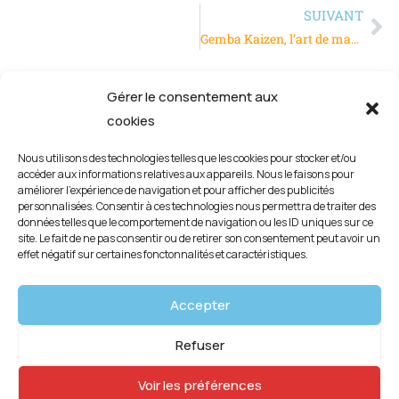
SUIVANT
Gemba Kaizen, l’art de manager avec bon sens
Gérer le consentement aux
cookies
Nous utilisons des technologies telles que les cookies pour stocker et/ou
accéder aux informations relatives aux appareils. Nous le faisons pour
améliorer l’expérience de navigation et pour afficher des publicités
personnalisées. Consentir à ces technologies nous permettra de traiter des
données telles que le comportement de navigation ou les ID uniques sur ce
site. Le fait de ne pas consentir ou de retirer son consentement peut avoir un
effet négatif sur certaines fonctonnalités et caractéristiques.
Mentions légales
Accepter
Politique de confidentialité
Refuser
Politique de cookies (UE)
Voir les préférences