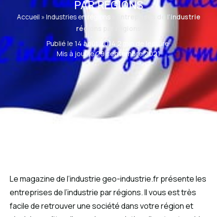
PAR RÉGIONS
Accueil
»
Industries en régions
»
Entreprises de l’industrie
régions par régions
Publié le 14 août 2014
·
2 min de lecture
·
Mis à jour le 29 septembre 2021
Le magazine de l’industrie geo-industrie.fr présente les
entreprises de l’industrie par régions. Il vous est très
facile de retrouver une société dans votre région et