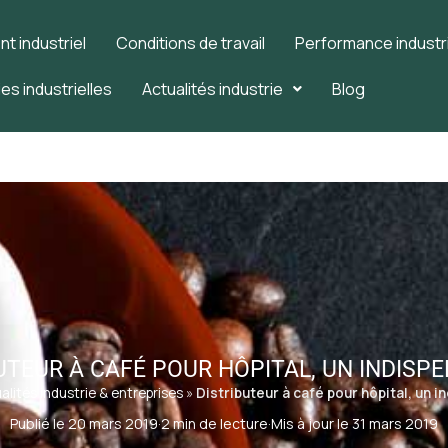
 industriel
Conditions de travail
Performance industri
es industrielles
Actualités industrie
Blog
UTEUR À CAFÉ POUR HÔPITAL, UN INDISPE
alités industrie & entreprises
»
Distributeur à café pour hôpital, un i
Publié le 20 mars 2019
·
2 min de lecture
·
Mis à jour le 31 mars 2019