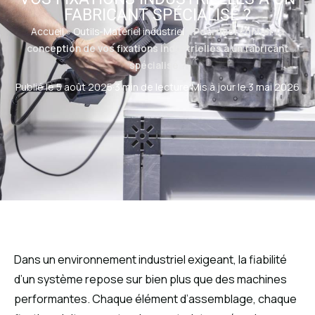
FABRICANT SPÉCIALISÉ ?
Accueil
»
Outils-Matériel industriel
»
Pourquoi confier la
conception de vos fixations industrielles à un fabricant
spécialisé ?
Publié le 5 août 2025
·
3 min de lecture
·
Mis à jour le 3 mai 2026
Dans un environnement industriel exigeant, la fiabilité
d’un système repose sur bien plus que des machines
performantes. Chaque élément d’assemblage, chaque