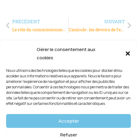
PRÉCÉDENT
SUIVANT
Le rôle du commissionnement dans la conformité technique des bâtiments
Canicule : les devoirs de l’employeur face aux fortes chaleurs dans l’industrie et le BTP
Gérer le consentement aux
cookies
Nous utilisons des technologies telles que les cookies pour stocker et/ou
accéder aux informations relatives aux appareils. Nous le faisons pour
améliorer l’expérience de navigation et pour afficher des publicités
personnalisées. Consentir à ces technologies nous permettra de traiter des
données telles que le comportement de navigation ou les ID uniques sur ce
site. Le fait de ne pas consentir ou de retirer son consentement peut avoir un
effet négatif sur certaines fonctonnalités et caractéristiques.
Mentions légales
Accepter
Politique de confidentialité
Refuser