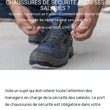
CHAUSSURES DE SÉCURITÉ POUR SES
SALARIÉS ?
Accueil
»
Conditions de travail
»
Comment bien choisir les
chaussures de sécurité pour ses salariés ?
Publié le 25 février 2021
·
4 min de lecture
Voila un sujet qui doit retenir toute l’attention des
managers en charge de la sécurité des salariés. Le port
de chaussures de sécurité est obligatoire dans votre