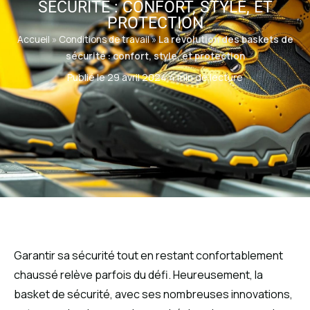
SÉCURITÉ : CONFORT, STYLE, ET
PROTECTION
Accueil
»
Conditions de travail
»
La révolution des baskets de
sécurité : confort, style, et protection
Publié le 29 avril 2024
·
4 min de lecture
Garantir sa sécurité tout en restant confortablement
chaussé relève parfois du défi. Heureusement, la
basket de sécurité, avec ses nombreuses innovations,