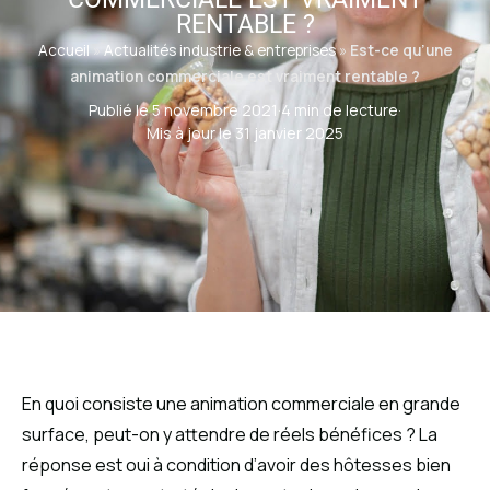
RENTABLE ?
Accueil
»
Actualités industrie & entreprises
»
Est-ce qu’une
animation commerciale est vraiment rentable ?
Publié le 5 novembre 2021
·
4 min de lecture
·
Mis à jour le 31 janvier 2025
En quoi consiste une animation commerciale en grande
surface, peut-on y attendre de réels bénéfices ? La
réponse est oui à condition d’avoir des hôtesses bien