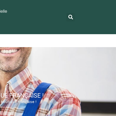
elle
UE FRANÇAISE !
 boutique française !