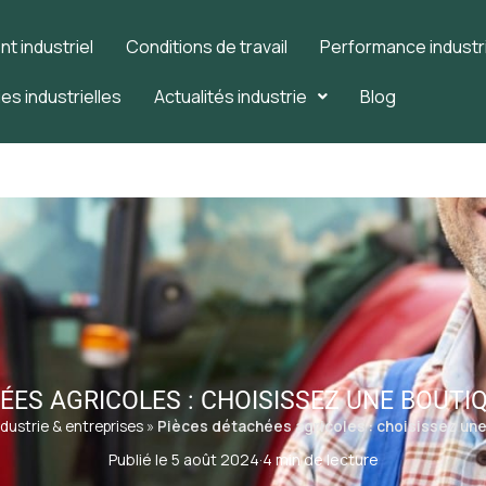
 industriel
Conditions de travail
Performance industri
es industrielles
Actualités industrie
Blog
ÉES AGRICOLES : CHOISISSEZ UNE BOUTIQ
ndustrie & entreprises
»
Pièces détachées agricoles : choisissez une
Publié le 5 août 2024
·
4 min de lecture