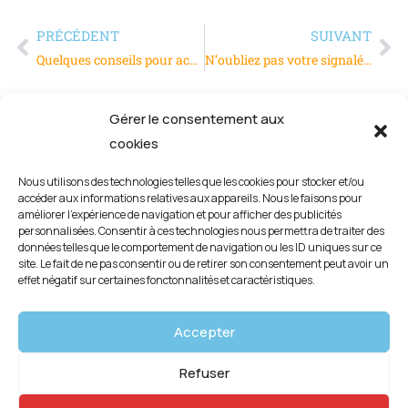
PRÉCÉDENT
SUIVANT
Quelques conseils pour acheter un aspirateur industriel puissant
N’oubliez pas votre signalétique publicitaire pour vos foires et salons
Gérer le consentement aux
cookies
Nous utilisons des technologies telles que les cookies pour stocker et/ou
accéder aux informations relatives aux appareils. Nous le faisons pour
améliorer l’expérience de navigation et pour afficher des publicités
personnalisées. Consentir à ces technologies nous permettra de traiter des
données telles que le comportement de navigation ou les ID uniques sur ce
site. Le fait de ne pas consentir ou de retirer son consentement peut avoir un
effet négatif sur certaines fonctonnalités et caractéristiques.
Mentions légales
Accepter
Politique de confidentialité
Refuser