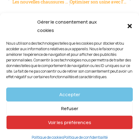
Les nouvelles chaussures de travail ont vraiment changé
Optimiser son usine avec l’IA
Gérer le consentement aux
cookies
Nous utilisons des technologies telles que les cookies pour stocker et/ou
accéder aux informations relatives aux appareils. Nous le faisons pour
améliorer l’expérience de navigation et pour afficher des publicités
personnalisées. Consentir à ces technologies nous permettra de traiter des
données telles que le comportement de navigation ou les ID uniques sur ce
site. Le fait de ne pas consentir ou de retirer son consentement peut avoir un
effet négatif sur certaines fonctonnalités et caractéristiques.
Mentions légales
Accepter
Politique de confidentialité
Refuser
Politique de cookies (UE)
Voir les préférences
Copyright © 2026 | créé par
identite-web.com
Politique de cookies
Politique de confidentialité