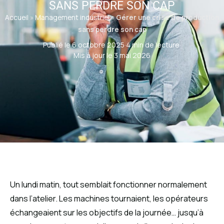
SANS PERDRE SON CAP
Accueil
»
Management industriel
»
Gérer une crise de production
sans perdre son cap
Publié le 6 octobre 2025
·
4 min de lecture
·
Mis à jour le 3 mai 2026
Un lundi matin, tout semblait fonctionner normalement
dans l’atelier. Les machines tournaient, les opérateurs
échangeaient sur les objectifs de la journée… jusqu’à